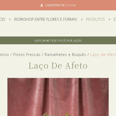
CADASTRE-SE
LOGIN
ÍCIO
WORKSHOP ENTRE FLORES E FORMAS
PRODUTOS
C
QUE BOM TER VOCÊ POR AQUI
Início
/
Flores Frescas
/
Ramalhetes e Buquês
/
Laço de Afet
Laço De Afeto