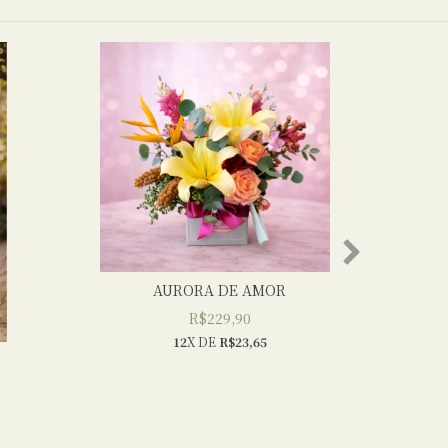
AURORA DE AMOR
R$229,90
12
X DE
R$23,65
F
R