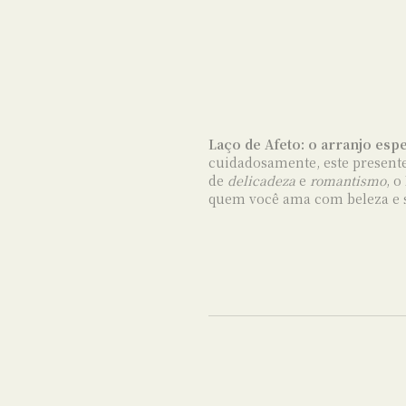
Laço de Afeto: o arranjo esp
cuidadosamente, este presente
de
delicadeza
e
romantismo
, 
quem você ama com beleza e s