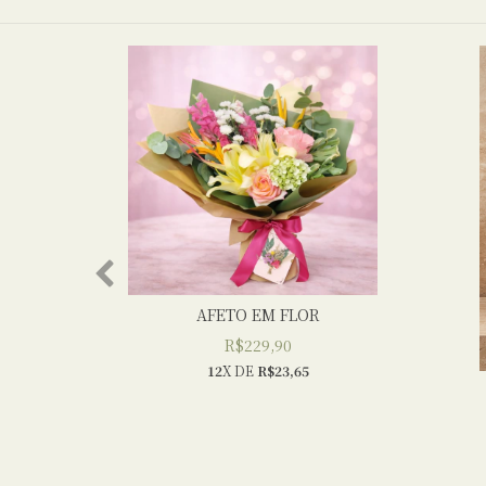
AFETO EM FLOR
R$229,90
12
X DE
R$23,65
E