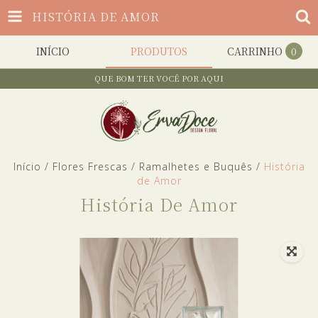
HISTÓRIA DE AMOR
INÍCIO
PRODUTOS
CARRINHO
0
QUE BOM TER VOCÊ POR AQUI
Início
/
Flores Frescas
/
Ramalhetes e Buquês
/
História
de Amor
História De Amor