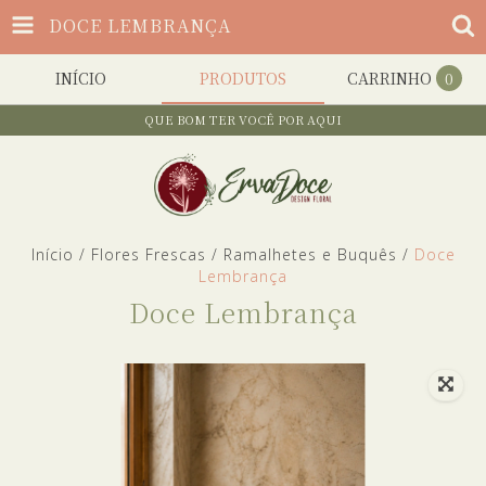
DOCE LEMBRANÇA
INÍCIO
PRODUTOS
CARRINHO
0
QUE BOM TER VOCÊ POR AQUI
Início
/
Flores Frescas
/
Ramalhetes e Buquês
/
Doce
Lembrança
Doce Lembrança