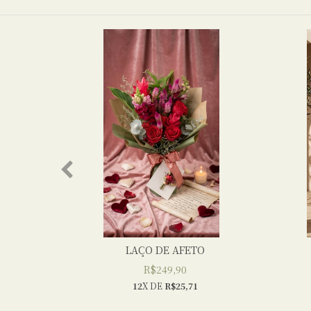
MA
LAÇO DE AFETO
R$249,90
12
X DE
R$25,71