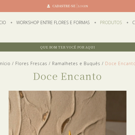
CADASTRE-SE
LOGIN
ÍCIO
WORKSHOP ENTRE FLORES E FORMAS
PRODUTOS
C
QUE BOM TER VOCÊ POR AQUI
Início
/
Flores Frescas
/
Ramalhetes e Buquês
/
Doce Encant
Doce Encanto