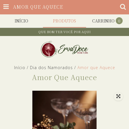
AMOR QUE AQUECE
INÍCIO
PRODUTOS
CARRINHO
0
QUE BOM TER VOCÊ POR AQUI
Início
/
Dia dos Namorados
/
Amor que Aquece
Amor Que Aquece